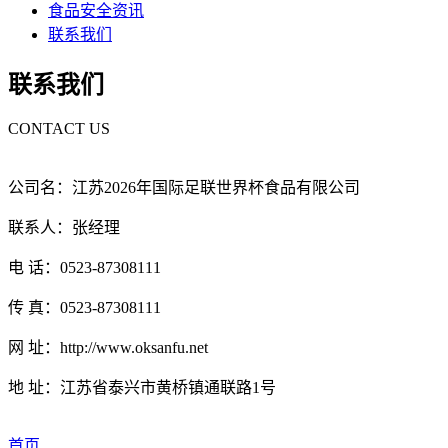
食品安全资讯
联系我们
联系我们
CONTACT US
公司名：江苏2026年国际足联世界杯食品有限公司
联系人：张经理
电 话：0523-87308111
传 真：0523-87308111
网 址：http://www.oksanfu.net
地 址：江苏省泰兴市黄桥镇通联路1号
首页