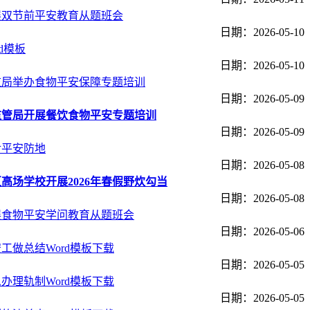
展双节前平安教育从题班会
日期：
2026-05-10
d模板
日期：
2026-05-10
监局举办食物平安保障专题培训
日期：
2026-05-09
监管局开展餐饮食物平安专题培训
日期：
2026-05-09
食平安防地
日期：
2026-05-08
高场学校开展2026年春假野炊勾当
日期：
2026-05-08
展食物平安学问教育从题班会
日期：
2026-05-06
工做总结Word模板下载
日期：
2026-05-05
办理轨制Word模板下载
日期：
2026-05-05