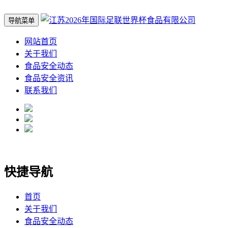
导航菜单
网站首页
关于我们
食品安全动态
食品安全资讯
联系我们
快捷导航
首页
关于我们
食品安全动态