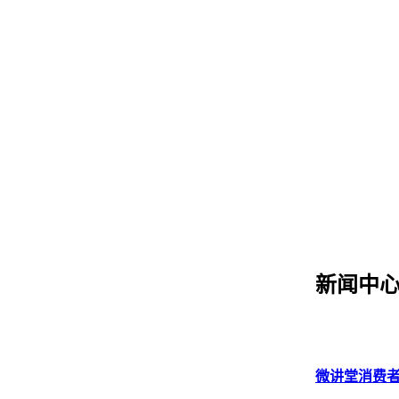
新闻中
微讲堂消费者