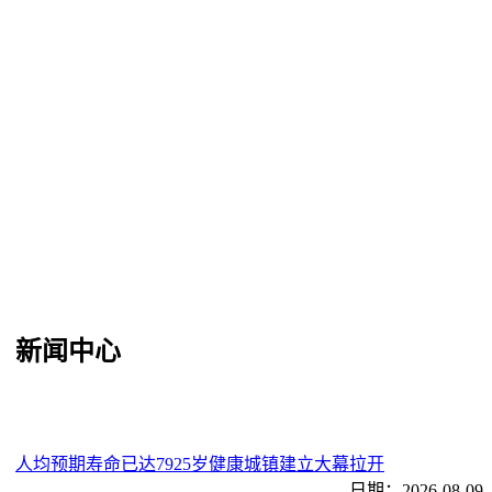
新闻中心
人均预期寿命已达7925岁健康城镇建立大幕拉开
日期：
2026-08-09