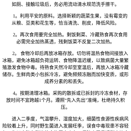
如厕、接触垃圾后，务必用流动清水规范洗手擦干。
1。利用平安的原料。选择新颖的蔬菜生果，没有霉变的
从粮、豆类和花生等，恰当清洗、削皮，降低风险。
2。再次食用要完全加热。剩饭剩菜、冷藏熟食再次食用
必需完全加热蒸透，残剩饭菜不反复二次加热。
2。 食物冷却后再放冰箱存放。切勿将温热食物间接放入
冰箱，避免冰箱超负荷运转、食物降温迟缓，以致病菌大量繁
殖激发食物中毒。待熟食天然冷却至室温后，再放入冰箱冷藏
储存。生鲜肉类小包拆冷冻，避免频频冻融而加快变质，或形
成养分素的和丢失。
4。按期清理冰箱。采购的散拆或已拆封的冷冻食材，存
放时间不宜跨越1个月。遵照“先入先出”准绳，杜绝持久积
压。
进入二季度，气温攀升、湿度加大，细菌性食源性疾病风
险较着上升，同时野生菌进入发展旺季，误食中毒现患不容轻