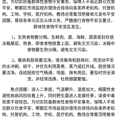
忽。为切实防备群体性食物平安事务，保障人平易近群众饮食
平安，郫都区市场监视办理场合排场向各类养老机构、托管机
构、工地、学校、医疗机构、教场合等集顶用餐单元发布平安
提醒，督促各单元压实从体义务，严酷施行食物平安五要点，
群体性食物平安变乱发生。
1。生熟食物要分隔。生鲜肉、蛋、海鲜、蔬菜密封存放
冰箱基层，熟食、即食食物放置上层，避免交叉污染；冰箱中
食物要生熟分隔，避免交叉污染。
2。餐具和厨具要洁净。清洗餐具和厨具时，用流动平安
的水冲刷、晾干，并优先利用蒸煮、蒸汽或红外线。厨房情况
要洁净。连结厨房空气畅通，地面、抹布用后，要及时完全清
洗，并经常改换，杜绝细菌繁殖。
焦点提醒：进入二季度，气温攀升、湿度加大，细菌性食
源性疾病风险较着上升，同时野生菌进入发展旺季，误食中毒
现患不容轻忽。为切实防备群体性食物平安事务，保障人平易
近群众饮食平安，郫都区市场监视办理场合排场向各类养老机
构、托管机构、工地、学校、医疗机构、教场合等集顶用餐单