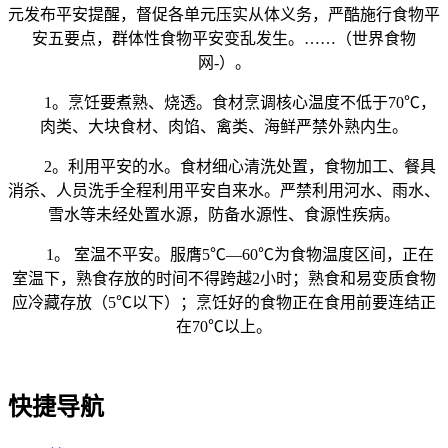
元发布平安提醒，督促各单元压实从体义务，严酷施行食物平
安五要点，群体性食物平安变乱发生。……（世界食物
网-）。
1。烹饪要煮熟、烧透。食材烹调核心温度不低于70℃，
肉类、大块食材、肉馅、禽类、海鲜严禁外熟内生。
2。利用平安的水。食材细心清洗处置，食物加工、餐具
消杀、人员洗手全程利用平安自来水。严禁利用河水、雨水、
雪水等未经处置水源，防备水源性、食源性疾病。
1。 室温不平安。服膺5℃—60℃为食物温度区间，正在
室温下，熟食存放的时间不得跨越2小时；熟食和易变质食物
应冷藏存放（5℃以下）；烹饪好的食物正在食用前要连结正
在70℃以上。
快捷导航