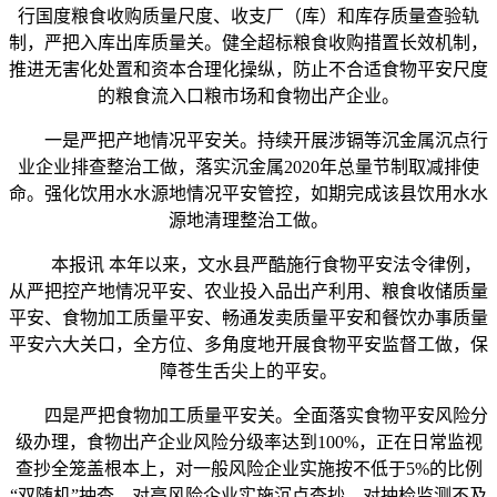
行国度粮食收购质量尺度、收支厂（库）和库存质量查验轨
制，严把入库出库质量关。健全超标粮食收购措置长效机制，
推进无害化处置和资本合理化操纵，防止不合适食物平安尺度
的粮食流入口粮市场和食物出产企业。
一是严把产地情况平安关。持续开展涉镉等沉金属沉点行
业企业排查整治工做，落实沉金属2020年总量节制取减排使
命。强化饮用水水源地情况平安管控，如期完成该县饮用水水
源地清理整治工做。
本报讯 本年以来，文水县严酷施行食物平安法令律例，
从严把控产地情况平安、农业投入品出产利用、粮食收储质量
平安、食物加工质量平安、畅通发卖质量平安和餐饮办事质量
平安六大关口，全方位、多角度地开展食物平安监督工做，保
障苍生舌尖上的平安。
四是严把食物加工质量平安关。全面落实食物平安风险分
级办理，食物出产企业风险分级率达到100%，正在日常监视
查抄全笼盖根本上，对一般风险企业实施按不低于5%的比例
“双随机”抽查，对高风险企业实施沉点查抄，对抽检监测不及