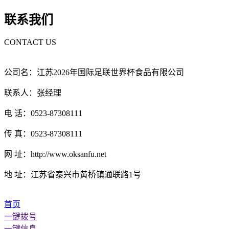
联系我们
CONTACT US
公司名：江苏2026年国际足联世界杯食品有限公司
联系人：张经理
电 话：0523-87308111
传 真：0523-87308111
网 址：http://www.oksanfu.net
地 址：江苏省泰兴市黄桥镇通联路1号
首页
一键拨号
一键信息