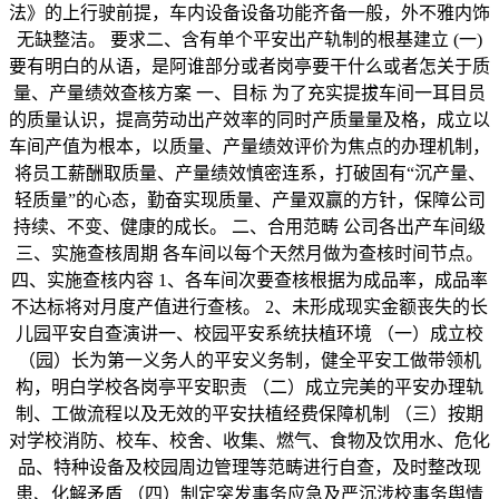
法》的上行驶前提，车内设备设备功能齐备一般，外不雅内饰
无缺整洁。 要求二、含有单个平安出产轨制的根基建立 (一)
要有明白的从语，是阿谁部分或者岗亭要干什么或者怎关于质
量、产量绩效查核方案 一、目标 为了充实提拔车间一耳目员
的质量认识，提高劳动出产效率的同时产质量量及格，成立以
车间产值为根本，以质量、产量绩效评价为焦点的办理机制，
将员工薪酬取质量、产量绩效慎密连系，打破固有“沉产量、
轻质量”的心态，勤奋实现质量、产量双赢的方针，保障公司
持续、不变、健康的成长。 二、合用范畴 公司各出产车间级
三、实施查核周期 各车间以每个天然月做为查核时间节点。
四、实施查核内容 1、各车间次要查核根据为成品率，成品率
不达标将对月度产值进行查核。 2、未形成现实金额丧失的长
儿园平安自查演讲一、校园平安系统扶植环境 （一）成立校
（园）长为第一义务人的平安义务制，健全平安工做带领机
构，明白学校各岗亭平安职责 （二）成立完美的平安办理轨
制、工做流程以及无效的平安扶植经费保障机制 （三）按期
对学校消防、校车、校舍、收集、燃气、食物及饮用水、危化
品、特种设备及校园周边管理等范畴进行自查，及时整改现
患、化解矛盾 （四）制定突发事务应急及严沉涉校事务舆情