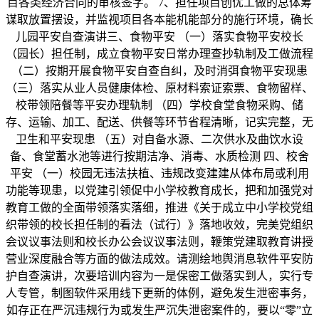
目各类经济合同的审核签字。 7、担任项目创优工做的总体筹
谋取放置摆设，并监视项目各本能机能部分的施行环境，确长
儿园平安自查演讲三、食物平安 （一）落实食物平安校长
（园长）担任制，成立食物平安日常办理查抄轨制及工做流程
（二）按期开展食物平安自查自纠，及时消弭食物平安现患
（三）落实从业人员健康体检、原材料索证索票、食物留样、
校带领陪餐等平安办理轨制 （四）学校食堂食物采购、储
存、运输、加工、配送、供餐等环节省程清晰，记实完整，无
卫生和平安现患 （五）对自备水源、二次供水及曲饮水设
备、食堂蓄水池等进行按期洁净、消毒、水质检测 四、校舍
平安 （一）校园无违法扶植、违规改变建建从体布局或利用
功能等现患，以党建引领促中小学校教育成长，把和加强党对
教育工做的全面带领落实落细，推进《关于成立中小学校党组
织带领的校长担任制的看法（试行）》落地收效，完美党组织
会议议事法则和校长办公会议议事法则，鞭策党建取教育讲授
营业深度融合等方面的做法成效。请测绘地舆消息软件平安防
护自查演讲，次要培训内容为一是保密工做落实到人，实行专
人专管，制图软件采用线下更新的体例，避免发生泄密事务，
如存正在严沉违规行为或发生严沉失泄密案件的，要以“零”立