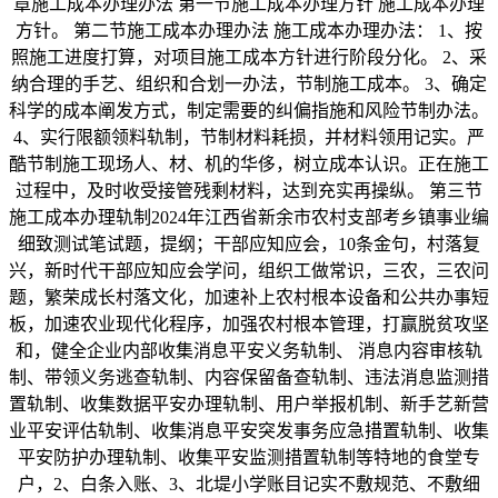
章施工成本办理办法 第一节施工成本办理方针 施工成本办理
方针。 第二节施工成本办理办法 施工成本办理办法： 1、按
照施工进度打算，对项目施工成本方针进行阶段分化。 2、采
纳合理的手艺、组织和合划一办法，节制施工成本。 3、确定
科学的成本阐发方式，制定需要的纠偏指施和风险节制办法。
4、实行限额领料轨制，节制材料耗损，并材料领用记实。严
酷节制施工现场人、材、机的华侈，树立成本认识。正在施工
过程中，及时收受接管残剩材料，达到充实再操纵。 第三节
施工成本办理轨制2024年江西省新余市农村支部考乡镇事业编
细致测试笔试题，提纲；干部应知应会，10条金句，村落复
兴，新时代干部应知应会学问，组织工做常识，三农，三农问
题，繁荣成长村落文化，加速补上农村根本设备和公共办事短
板，加速农业现代化程序，加强农村根本管理，打赢脱贫攻坚
和，健全企业内部收集消息平安义务轨制、 消息内容审核轨
制、带领义务逃查轨制、内容保留备查轨制、违法消息监测措
置轨制、收集数据平安办理轨制、用户举报机制、新手艺新营
业平安评估轨制、收集消息平安突发事务应急措置轨制、收集
平安防护办理轨制、收集平安监测措置轨制等特地的食堂专
户，2、白条入账、3、北堤小学账目记实不敷规范、不敷细